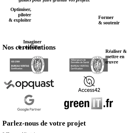
Optimiser,
piloter
Former
& exploiter
& soutenir
Imaginer
Nos certifications
& conseiller
Réaliser &
mettre en
œuvre
Parlez-nous
de votre projet