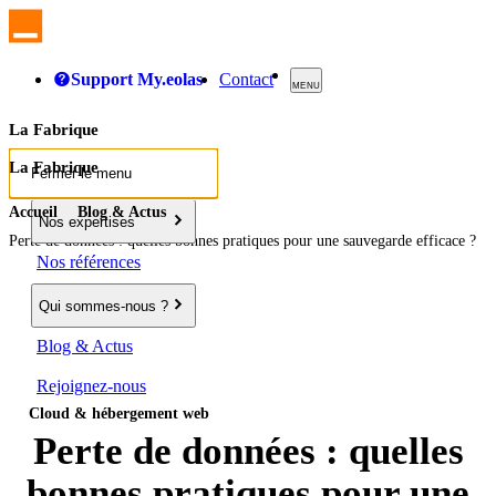
Support My.eolas
Contact
MENU
La Fabrique
La Fabrique
Fermer le menu
Accueil
Blog & Actus
Nos expertises
Perte de données : quelles bonnes pratiques pour une sauvegarde efficace ?
Nos références
Qui sommes-nous ?
Blog & Actus
Rejoignez-nous
Cloud & hébergement web
Perte de données : quelles
bonnes pratiques pour une